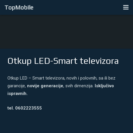
TopMobile
Početna
Otkup LCD-LED-Smart tv
Otkup Laptopova
Otkup LED-Smart televizora
Otkup Mobilnih Telefona
Kontakt
Otkup LED – Smart televizora, novih i polovnih, sa ili bez
garancije,
novije generacije
, svih dimenzija.
Isključivo
ispravnih.
tel. 0602223555