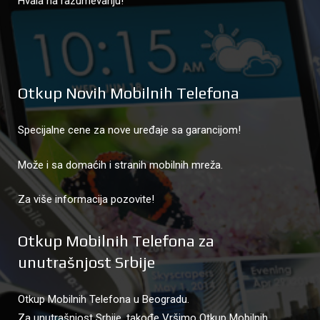
Hvala na razumevanju!
Otkup Novih Mobilnih Telefona
Specijalne cene za nove uređaje sa garancijom!
Može i sa domaćih i stranih mobilnih mreža.
Za više informacija pozovite!
Otkup Mobilnih Telefona za
unutrašnjost Srbije
Otkup Mobilnih Telefona u Beogradu.
Za unutrašnjost Srbije, takođe Vršimo Otkup Mobilnih