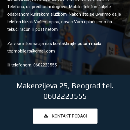
Telefona, uz predhodni dogovor Mobilni telefon šaljete
odabranom kurirskom službom. Nakon što se uverimo da je
telefon blizak Vašem opisu, novac Vam uplaćujemo na
tekući račun ili post netom.
Za više informacija nas kontaktirajte putam maila:
topmobile.rs@gmail.com
Ili telefonom: 0602223555
Makenzijeva 25, Beograd tel.
0602223555
KONTAKT PODACI