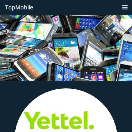
TopMobile
Početna
Otkup LCD-LED-Smart tv
Otkup Laptopova
Otkup Mobilnih Telefona
Kontakt